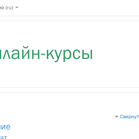
 ‎(ru)‎
Свернут
ние
ат