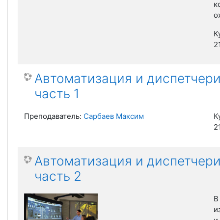
к
о
К
2
Автоматизация и диспетчери
часть 1
Преподаватель:
Сарбаев Максим
К
2
Автоматизация и диспетчери
часть 2
В
и