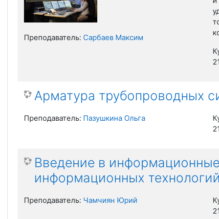
и
у
т
к
Преподаватель:
Сарбаев Максим
К
2
Арматура трубопроводных с
Преподаватель:
Пазушкина Ольга
К
2
Введение в информационные
информационных технологий
Преподаватель:
Чамчиян Юрий
К
2