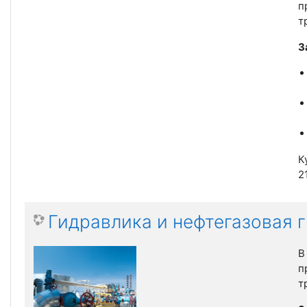
п
т
З
К
2
Гидравлика и нефтегазовая 
В
п
т