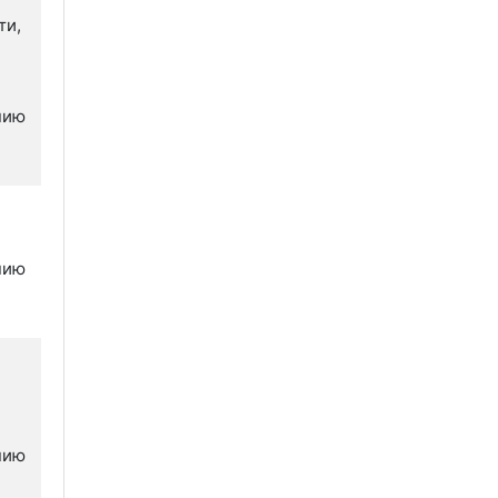
ти,
нию
нию
нию