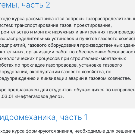
емы, часть 2
 ходе курса рассматриваются вопросы газораспределитель
истем: транспортирование газов, проектирование,
троительство и монтаж наружных и внутренних газопроводо
азораспределительных установок и пунктов газового хозяйс
редприятий, газового оборудования производственных здан
 котельных, организации работ по обеспечению безопаснос
ехнологических процессов при строительно-монтажных
аботах по прокладке газопроводов, установке газового
борудования, эксплуатации газового хозяйства, по
редупреждению и ликвидации аварий в газовом хозяйстве.
урс предназначен для студентов, обучающихся по направле
1.03.01 «Нефтегазовое дело».
идромеханика, часть 1
 ходе курса формируются знания, необходимые для решени