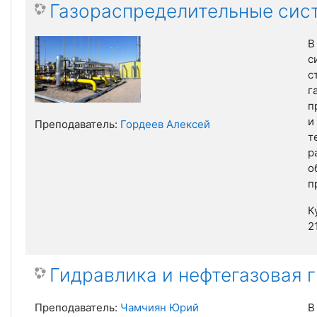
Газораспределительные сист
В
с
с
г
п
и
Преподаватель:
Гордеев Алексей
т
р
о
п
К
2
Гидравлика и нефтегазовая г
Преподаватель:
Чамчиян Юрий
В