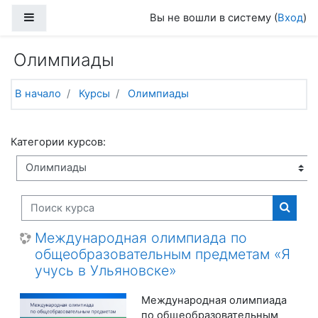
Перейти к основному содержанию
Боковая панель
Вы не вошли в систему (
Вход
)
Олимпиады
В начало
Курсы
Олимпиады
Категории курсов:
Поиск курса
Поиск
Международная олимпиада по
общеобразовательным предметам «Я
учусь в Ульяновске»
Международная олимпиада
по общеобразовательным